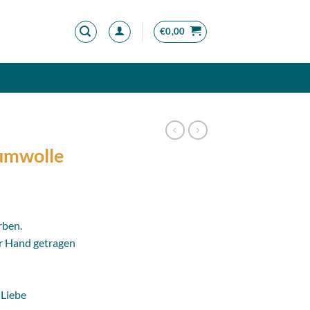
€
0,00
aumwolle
panne:
rben.
er Hand getragen
 Liebe