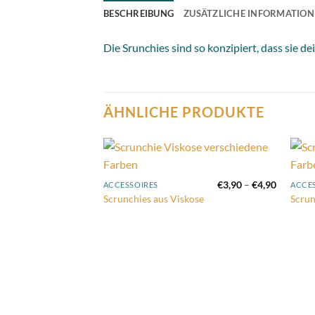
BESCHREIBUNG
ZUSÄTZLICHE INFORMATIO
Die Srunchies sind so konzipiert, dass sie d
ÄHNLICHE PRODUKTE
Add to
Preisspa
€
3,90
–
€
4,90
ACCESSOIRES
ACCE
wishlist
€3,90
Scrunchies aus Viskose
Scrun
bis
€4,90