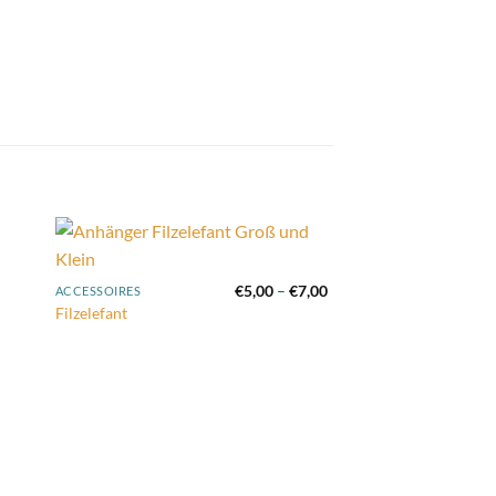
 to
Add to
Preisspanne:
€
5,00
–
€
7,00
ACCESSOIRES
list
wishlist
€5,00
Filzelefant
bis
€7,00