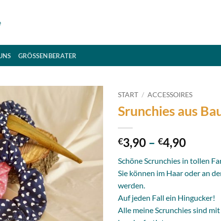
UNS
GRÖSSENBERATER
START
/
ACCESSOIRES
Srunchies aus B
Add to
wishlist
Preiss
3,90
–
4,90
€
€
€3,90
Schöne Scrunchies in tollen Fa
bis
Sie können im Haar oder an d
€4,90
werden.
Auf jeden Fall ein Hingucker!
Alle meine Scrunchies sind mit