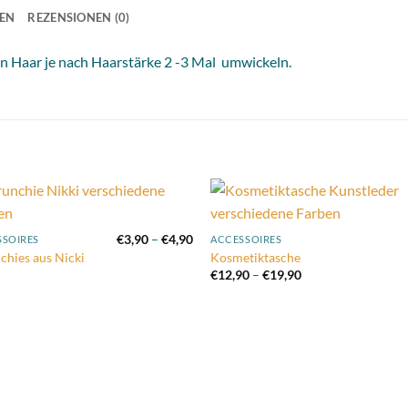
NEN
REZENSIONEN (0)
ein Haar je nach Haarstärke 2 -3 Mal umwickeln.
Add to
Add
nne:
Preisspanne:
€
3,90
–
€
4,90
SSOIRES
ACCESSOIRES
wishlist
wish
€3,90
chies aus Nicki
Kosmetiktasche
bis
Preisspanne:
€
12,90
–
€
19,90
€4,90
€12,90
bis
€19,90