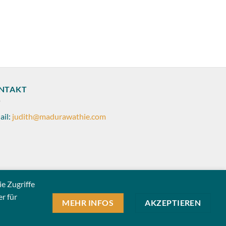
ACCESSOIRES
Kosmetiktasche
Prei
€
12,90
–
€
19,90
€12,
bis
€19,
NTAKT
ail:
judith@madurawathie.com
e Zugriffe
r für
MEHR INFOS
AKZEPTIEREN
PayPal
Sofort