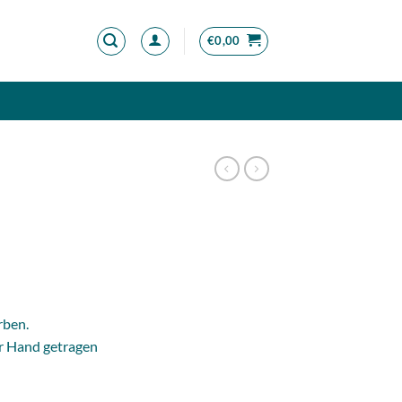
€
0,00
panne:
rben.
er Hand getragen