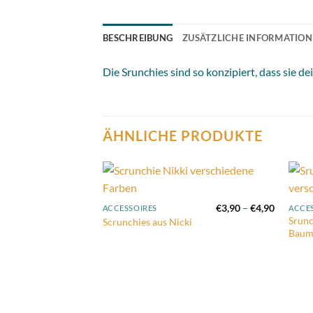
BESCHREIBUNG
ZUSÄTZLICHE INFORMATIO
Die Srunchies sind so konzipiert, dass sie 
ÄHNLICHE PRODUKTE
Add to
Preisspa
€
3,90
–
€
4,90
ACCESSOIRES
ACCE
wishlist
€3,90
Srunc
Scrunchies aus Nicki
bis
Baum
€4,90