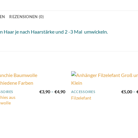
NEN
REZENSIONEN (0)
dein Haar je nach Haarstärke und 2 -3 Mal umwickeln.
Add to
Add
nne:
Preisspanne:
€
3,90
–
€
4,90
€
5,00
–
SSOIRES
ACCESSOIRES
wishlist
wish
€3,90
hies aus
Filzelefant
bis
wolle
€4,90