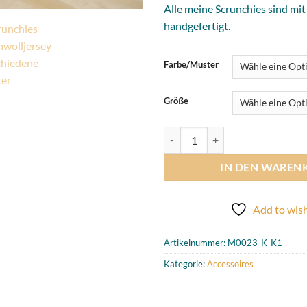
Alle meine Scrunchies sind mit
handgefertigt.
Farbe/Muster
Größe
Scrunchies aus Baumwolljersey 
IN DEN WAREN
Add to wish
Artikelnummer:
M0023_K_K1
Kategorie:
Accessoires