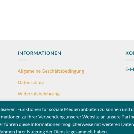
INFORMATIONEN
KO
E-M
Allgemeine Geschäftsbedingung
Datenschutz
Widerrufsbelehrung
Impressum
sieren, Funktionen für soziale Medien anbieten zu können und di
rmationen zu Ihrer Verwendung unserer Website an unsere Partne
er führen diese Informationen möglicherweise mit weiteren Daten
m Rahmen Ihrer Nutzung der Dienste gesammelt haben.