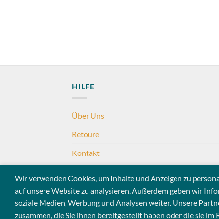
HILFE
Über Uns
Retoure
Kontakt
Häufig gestellte Fragen
Wir verwenden Cookies, um Inhalte und Anzeigen zu personali
auf unsere Website zu analysieren. Außerdem geben wir Info
soziale Medien, Werbung und Analysen weiter. Unsere Partn
Copyright 2026 ©
Madurawathie
zusammen, die Sie ihnen bereitgestellt haben oder die sie i