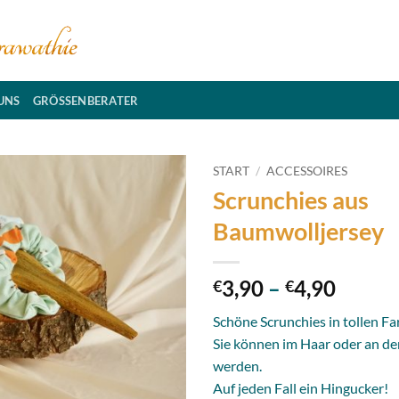
UNS
GRÖSSENBERATER
START
/
ACCESSOIRES
Scrunchies aus
Add to
Baumwolljersey
wishlist
Preiss
3,90
–
4,90
€
€
€3,90
Schöne Scrunchies in tollen Fa
bis
Sie können im Haar oder an d
€4,90
werden.
Auf jeden Fall ein Hingucker!