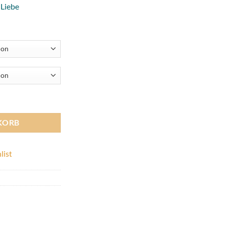
 Liebe
Menge
KORB
list