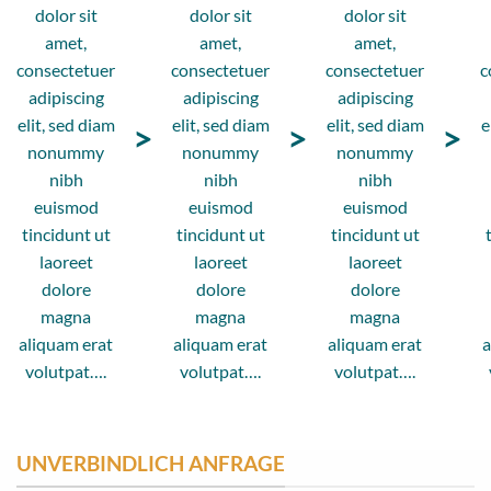
dolor sit
dolor sit
dolor sit
amet,
amet,
amet,
consectetuer
consectetuer
consectetuer
c
adipiscing
adipiscing
adipiscing
elit, sed diam
elit, sed diam
elit, sed diam
e
>
>
>
nonummy
nonummy
nonummy
nibh
nibh
nibh
euismod
euismod
euismod
tincidunt ut
tincidunt ut
tincidunt ut
laoreet
laoreet
laoreet
dolore
dolore
dolore
magna
magna
magna
aliquam erat
aliquam erat
aliquam erat
a
volutpat….
volutpat….
volutpat….
UNVERBINDLICH ANFRAGE