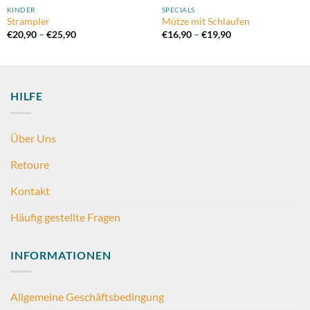
KINDER
SPECIALS
Strampler
Mütze mit Schlaufen
Preisspanne:
Preisspanne:
€
20,90
–
€
25,90
€
16,90
–
€
19,90
€20,90
€16,90
bis
bis
€25,90
€19,90
HILFE
Über Uns
Retoure
Kontakt
Häufig gestellte Fragen
INFORMATIONEN
Allgemeine Geschäftsbedingung