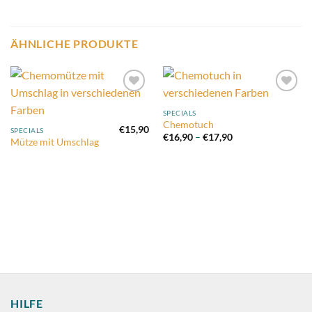
ÄHNLICHE PRODUKTE
Add to
Add to
wishlist
wishlist
SPECIALS
Chemotuch
€
15,90
SPECIALS
Preisspanne:
€
16,90
–
€
17,90
Mütze mit Umschlag
€16,90
bis
€17,90
HILFE