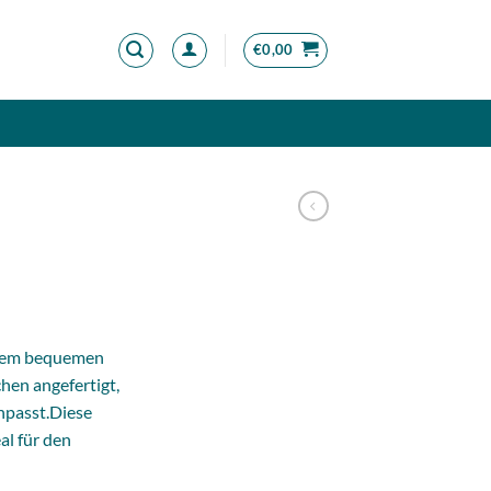
€
0,00
spanne:
0
einem bequemen
hen angefertigt,
90
npasst.Diese
al für den