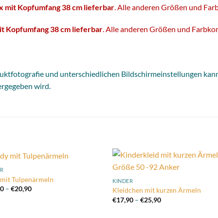
x mit Kopfumfang 38 cm lieferbar
. Alle anderen Größen und Fa
t Kopfumfang 38 cm lieferbar
. Alle anderen Größen und Farbk
duktfotografie und unterschiedlichen Bildschirmeinstellungen kan
ergegeben wird.
ER
Add to
Add
mit Tulpenärmeln
KINDER
wishlist
wish
Preisspanne:
90
–
€
20,90
Kleidchen mit kurzen Ärmeln
€13,90
Preisspanne:
€
17,90
–
€
25,90
bis
€17,90
€20,90
bis