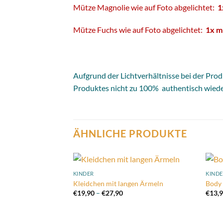
Mütze Magnolie wie auf Foto abgelichtet:
1
Mütze Fuchs wie auf Foto abgelichtet:
1x mi
Aufgrund der Lichtverhältnisse bei der Pro
Produktes nicht zu 100% authentisch wied
ÄHNLICHE PRODUKTE
KINDER
KIND
Add to
Kleidchen mit langen Ärmeln
Body 
wishlist
Preisspanne:
€
19,90
–
€
27,90
€
13,
€19,90
bis
€27,90