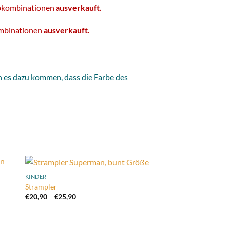
rbkombinationen
ausverkauft.
ombinationen
ausverkauft.
n es dazu kommen, dass die Farbe des
KINDER
 to
Add to
Strampler
list
wishlist
Preisspanne:
€
20,90
–
€
25,90
€20,90
bis
€25,90