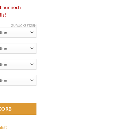
t nur noch
ils
!
ZURÜCKSETZEN
KORB
list