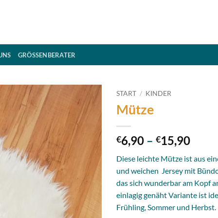
UNS
GRÖSSENBERATER
START
/
KINDER
Mütze
Add to
wishlist
Preis
6,90
–
15,90
€
€
€6,9
Diese leichte Mütze ist aus 
bis
und weichen Jersey mit Bündc
€15,
das sich wunderbar am Kopf a
einlagig genäht Variante ist ide
Frühling, Sommer und Herbst.