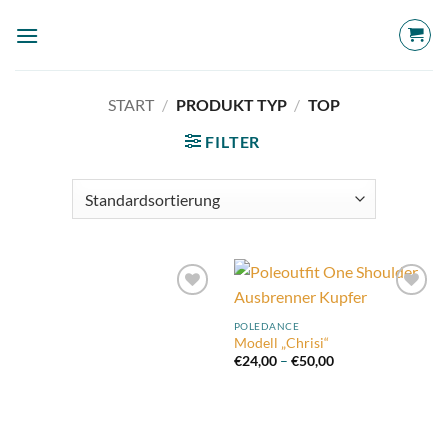
Zum
Inhalt
springen
START
/
PRODUKT TYP
/
TOP
FILTER
Add to
Add to
wishlist
wishlist
POLEDANCE
Modell „Chrisi“
Preisspanne:
€
24,00
–
€
50,00
€24,00
bis
€50,00