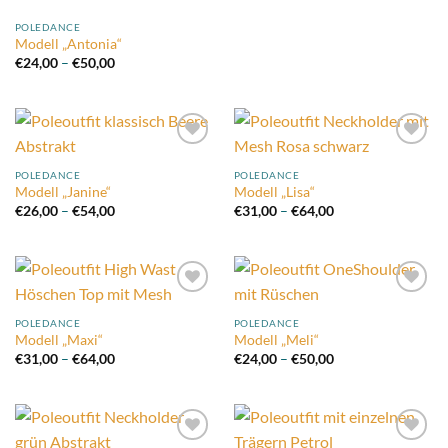
POLEDANCE
Modell „Antonia“
Preisspanne:
€
24,00
–
€
50,00
€24,00
bis
€50,00
Add to
Add to
wishlist
wishlist
POLEDANCE
POLEDANCE
Modell „Janine“
Modell „Lisa“
Preisspanne:
Preisspanne:
€
26,00
–
€
54,00
€
31,00
–
€
64,00
€26,00
€31,00
bis
bis
€54,00
€64,00
Add to
Add to
wishlist
wishlist
POLEDANCE
POLEDANCE
Modell „Maxi“
Modell „Meli“
Preisspanne:
Preisspanne:
€
31,00
–
€
64,00
€
24,00
–
€
50,00
€31,00
€24,00
bis
bis
€64,00
€50,00