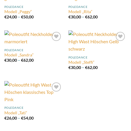
Add to
Add to
wishlist
wishlist
POLEDANCE
POLEDANCE
Modell „Peggy“
Modell „Rita“
Preisspanne:
Preisspanne:
€
24,00
–
€
50,00
€
30,00
–
€
62,00
€24,00
€30,00
bis
bis
€50,00
€62,00
Add to
Add to
wishlist
wishlist
POLEDANCE
Modell „Sandra“
POLEDANCE
Preisspanne:
€
30,00
–
€
62,00
Modell „Steffi“
€30,00
Preisspanne:
bis
€
30,00
–
€
62,00
€30,00
€62,00
bis
€62,00
Add to
wishlist
POLEDANCE
Modell „Tati“
Preisspanne:
€
26,00
–
€
54,00
€26,00
bis
€54,00