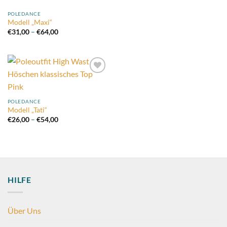
POLEDANCE
Modell „Maxi“
Preisspanne:
€
31,00
–
€
64,00
€31,00
bis
€64,00
Add to
wishlist
POLEDANCE
Modell „Tati“
Preisspanne:
€
26,00
–
€
54,00
€26,00
bis
€54,00
HILFE
Über Uns