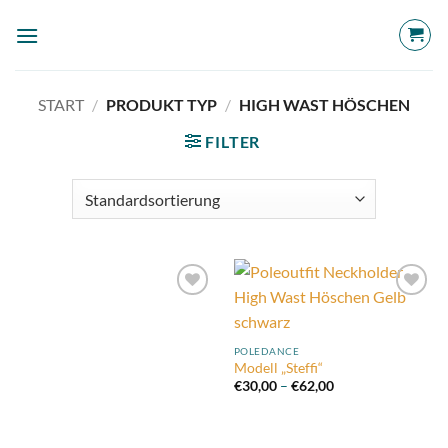
Zum
Inhalt
springen
START
/
PRODUKT TYP
/
HIGH WAST HÖSCHEN
FILTER
Add to
Add to
wishlist
wishlist
POLEDANCE
Modell „Steffi“
Preisspanne:
€
30,00
–
€
62,00
€30,00
bis
€62,00